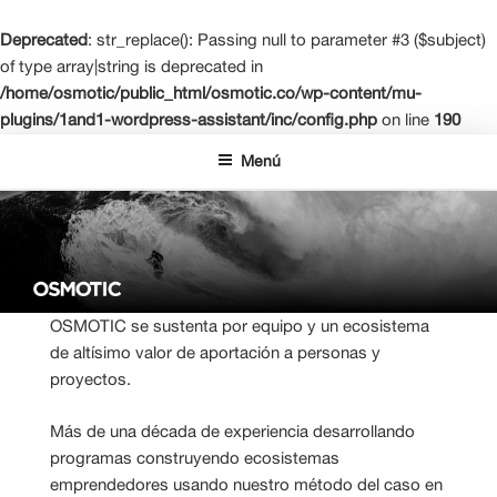
Deprecated
: str_replace(): Passing null to parameter #3 ($subject)
of type array|string is deprecated in
/home/osmotic/public_html/osmotic.co/wp-content/mu-
plugins/1and1-wordpress-assistant/inc/config.php
on line
190
Saltar
Menú
al
contenido
OSMOTIC NETWORK LEARNING
La escuela de negocios del futuro
OSMOTIC se sustenta por equipo y un ecosistema
de altísimo valor de aportación a personas y
proyectos.
Más de una década de experiencia desarrollando
programas construyendo ecosistemas
emprendedores usando nuestro método del caso en