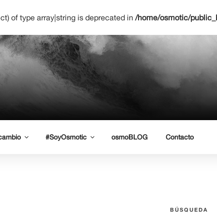
ct) of type array|string is deprecated in
/home/osmotic/public_
NETWORK LEARNING
uro
 cambio
#SoyOsmotic
osmoBLOG
Contacto
BÚSQUEDA