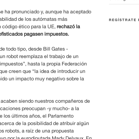
se ha pronunciado y, aunque ha aceptado
sabilidad de los autómatas más
REGÍSTRATE 
n código ético para la UE,
rechazó la
ofisticados pagasen impuestos.
e todo tipo, desde Bill Gates -
un robot reemplaza el trabajo de un
impuestos”, hasta la propia Federación
que creen que “la idea de introducir un
nido un impacto muy negativo sobre la
s acaben siendo nuestros compañeros de
icaciones preocupan -y mucho- a la
e los últimos años, el Parlamento
cerca de la posibilidad de atribuir algún
os robots, a raíz de una propuesta
yo por la eurodiputada Mady Delvaux. En