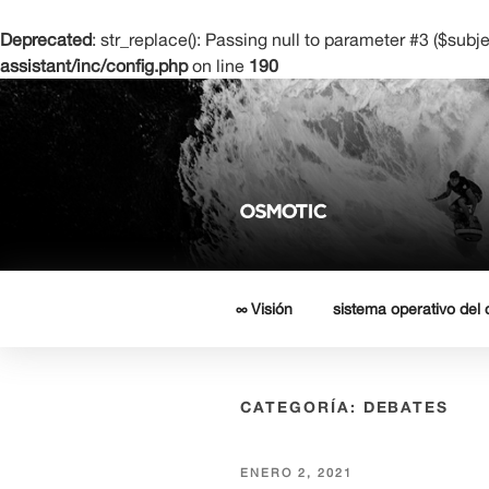
Deprecated
: str_replace(): Passing null to parameter #3 ($subje
assistant/inc/config.php
on line
190
Saltar
al
contenido
OSMOTIC 
La escuela de negocios del fut
∞ Visión
sistema operativo del
CATEGORÍA:
DEBATES
PUBLICADO
ENERO 2, 2021