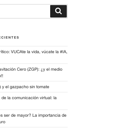
Buscar
ECIENTES
tico: VUCAte la vida, vúcate la #IA,
avitación Cero (ZGP): ¿y el medio
!!
e) y el gazpacho sin tomate
 de la comunicación virtual: la
s ser de mayor? La importancia de
turo