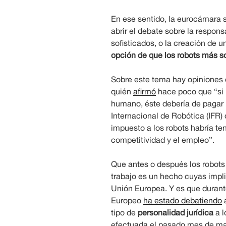
En ese sentido, la eurocámara 
abrir el debate sobre la respon
sofisticados, o la creación de u
opción de que los robots más s
Sobre este tema hay opiniones d
quién
afirmó
hace poco que “si 
humano, éste debería de pagar 
Internacional de Robótica (IFR) 
impuesto a los robots habría te
competitividad y el empleo”.
Que antes o después los robot
trabajo es un hecho cuyas impl
Unión Europea. Y es que durant
Europeo
ha estado debatiendo
a
tipo de
personalidad jurídica
a l
efectuada el pasado mes de ma