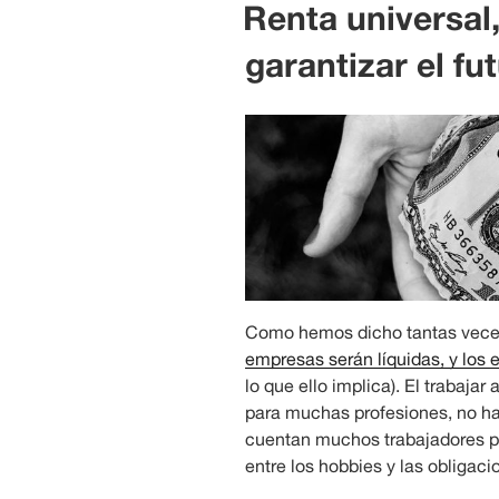
EL
Renta universal,
garantizar el fu
Como hemos dicho tantas veces
empresas serán líquidas, y los 
lo que ello implica). El trabaj
para muchas profesiones, no hab
cuentan muchos trabajadores po
entre los hobbies y las obligaci