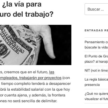
 ¿la vía para
Buscar
por:
turo del trabajo?
ENTRADAS R
Pensamiento crí
búscate la vida
El Punto de Gr
plazo? al karajo
NIT (not in tim
, creemos que en el futuro,
las
empleados, trabajarán por proyectos
(con
La regla básica
ar a tiempo completo tenderá a desaparecer
presencia
rá la estabilidad salarial con la que hoy
¿Qué no quiere
r cuenta ajena, y además, la frontera
visualizar el fu
ones no será sencilla de delimitar.