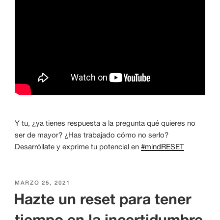
Y tu, ¿ya tienes respuesta a la pregunta qué quieres no
ser de mayor? ¿Has trabajado cómo no serlo?
Desarróllate y exprime tu potencial en
#mindRESET
PUBLICADO
MARZO 25, 2021
EL
Hazte un reset para tener
tiempo en la incertidumbre