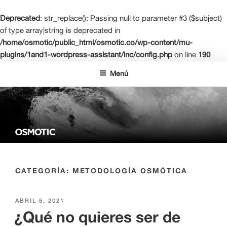
Deprecated
: str_replace(): Passing null to parameter #3 ($subject)
of type array|string is deprecated in
/home/osmotic/public_html/osmotic.co/wp-content/mu-
plugins/1and1-wordpress-assistant/inc/config.php
on line
190
Saltar
Menú
al
contenido
OSMOTIC NETWORK LEARNING
La escuela de negocios del futuro
CATEGORÍA:
METODOLOGÍA OSMÓTICA
PUBLICADO
ABRIL 5, 2021
EL
¿Qué no quieres ser de