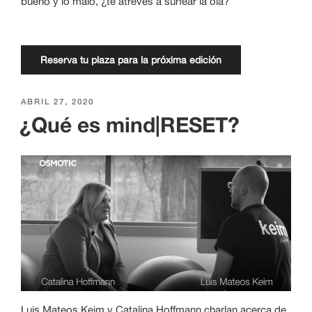
bueno y lo malo, ¿te atreves a surfear la ola?
Reserva tu plaza para la próxima edición
PUBLICADO
ABRIL 27, 2020
EL
¿Qué es mind|RESET?
Luis Mateos Keim y Catalina Hoffmann charlan acerca de