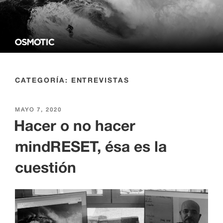
contenido
OSMOTIC NETWORK LEARNING
La escuela de negocios del futuro
CATEGORÍA:
ENTREVISTAS
PUBLICADO
MAYO 7, 2020
EL
Hacer o no hacer
mindRESET, ésa es la
cuestión