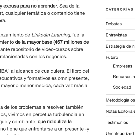
y excusa para no aprender
. Sea de la
CATEGORÍAS
et, cualquier temática o contenido tiene
ra.
Debates
lanzamiento de
Linkedin Learning
, fue la
Entrevistas
imiento
de la mayor base (467 millones de
Estrategia de 
nte repositorio de video-cursos sobre
 relacionadas con los negocios.
Futuro
Empresas
BA” al alcance de cualquiera. El libro del
Recursos 
educativos y formativos es omnipresente,
en mayor o menor medida, cada vez más al
Sociedad
Metodología o
ia de los problemas a resolver, también
Notas Editorial
os, vivimos en perpetua turbulencia en
iguo y cambiante,
que ridiculiza la
Testimonios
o tiene que enfrentarse a un presente -y
Uncategorized