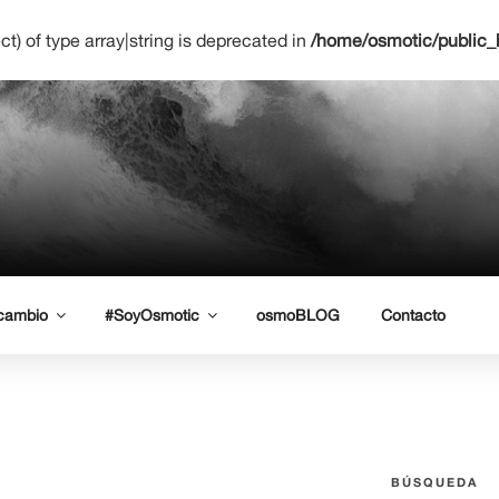
ct) of type array|string is deprecated in
/home/osmotic/public_
NETWORK LEARNING
uro
 cambio
#SoyOsmotic
osmoBLOG
Contacto
BÚSQUEDA