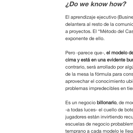
¿Do we know how?
El aprendizaje ejecutivo (Busin
delantera al resto de la comuni
a proyectos. El “Método del Ca
exponente de ello.
Pero -parece que-,
el modelo de
cima
y está en una evidente bu
contrario, será arrollado por a
de la mesa la fórmula para cons
aprovechar el conocimiento ubi
problemas impredecibles en tie
Es un negocio
billonario
, de mo
-a todas luces- el cuello de bo
jugadores están invirtiendo rec
escuelas de negocio probableme
temprano a cada modelo le lleg