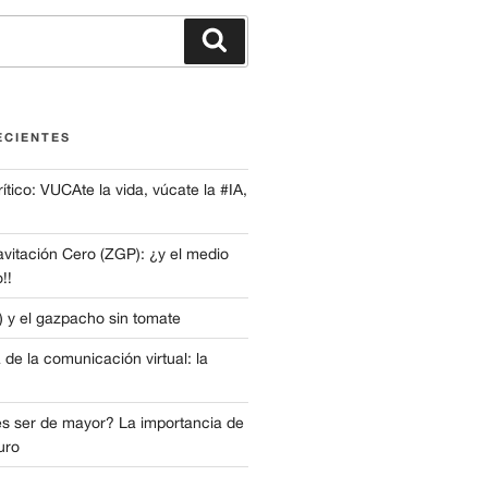
Buscar
ECIENTES
tico: VUCAte la vida, vúcate la #IA,
avitación Cero (ZGP): ¿y el medio
!!
e) y el gazpacho sin tomate
 de la comunicación virtual: la
s ser de mayor? La importancia de
turo