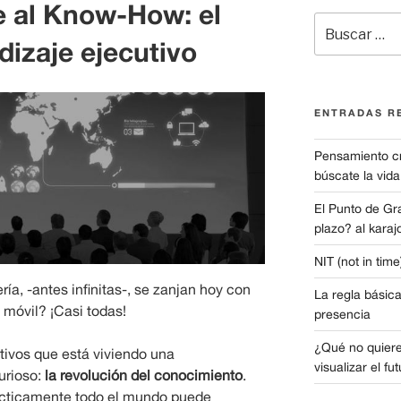
 al Know-How: el
Buscar
por:
dizaje ejecutivo
ENTRADAS R
Pensamiento crí
búscate la vida
El Punto de Gr
plazo? al karajo
NIT (not in tim
ía, -antes infinitas-, se zanjan hoy con
La regla básica
 móvil? ¡Casi todas!
presencia
¿Qué no quiere
ivos que está viviendo una
visualizar el fu
urioso:
la revolución del conocimiento
.
prácticamente todo el mundo puede