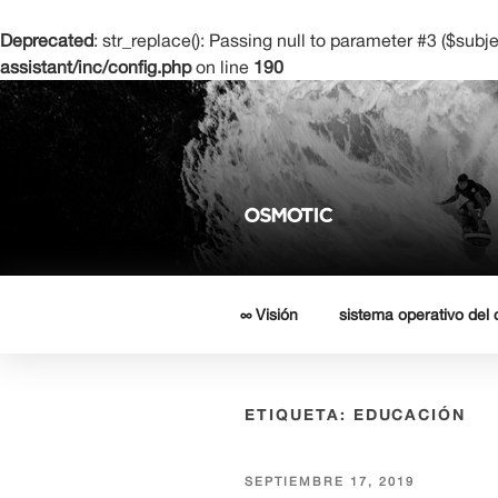
Deprecated
: str_replace(): Passing null to parameter #3 ($subje
assistant/inc/config.php
on line
190
Saltar
al
contenido
OSMOTIC 
La escuela de negocios del fut
∞ Visión
sistema operativo del
ETIQUETA:
EDUCACIÓN
PUBLICADO
SEPTIEMBRE 17, 2019