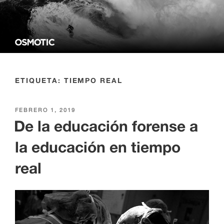
contenido
OSMOTIC NETWORK LEARNING
La escuela de negocios del futuro
ETIQUETA:
TIEMPO REAL
PUBLICADO
FEBRERO 1, 2019
EL
De la educación forense a
la educación en tiempo
real