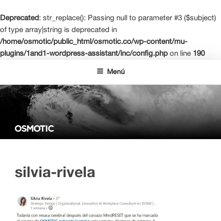
Deprecated
: str_replace(): Passing null to parameter #3 ($subject)
of type array|string is deprecated in
/home/osmotic/public_html/osmotic.co/wp-content/mu-
plugins/1and1-wordpress-assistant/inc/config.php
on line
190
Saltar
Menú
al
contenido
OSMOTIC NETWORK LEARNING
La escuela de negocios del futuro
silvia-rivela