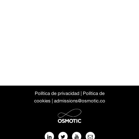
Política de privacidad
|
Política de
cookies
|
admissions@osmotic.co
Este sitio web utiliza cookies propias y de terceros para mejorar
la navegación de las personas usuarias. Pinche en el botón
CONFIGURAR para obtener mayor información sobre el uso de
cookies, configurar las mismas y/o rechazar su uso y en
ACEPTAR para aceptar todas las cookies.
LinkedIN
Twitter
Youtube
Escríbenos