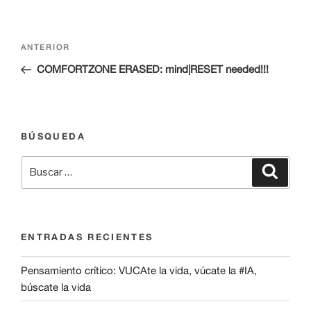
Navegación
Entrada
ANTERIOR
de
anterior:
COMFORTZONE ERASED: mind|RESET needed!!!
entradas
BÚSQUEDA
Buscar
Buscar
por:
ENTRADAS RECIENTES
Pensamiento crítico: VUCAte la vida, vúcate la #IA,
búscate la vida